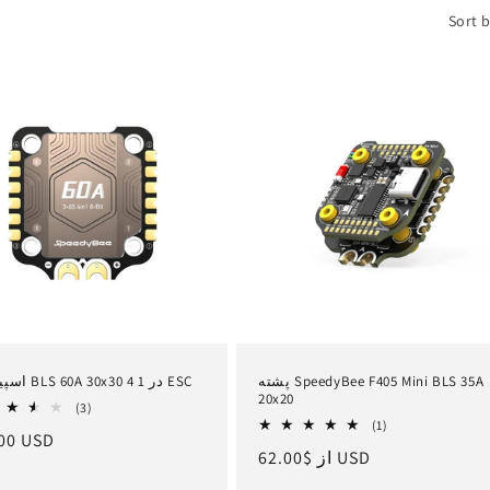
Sort b
پشته SpeedyBee F405 Mini BLS 35A
اسپیدی‌بی BLS 60A 30x30 4 در 1 ESC
20x20
3
(3)
1
کل
(1)
ق
00 USD
کل
بررسی
$62.00 USD
از
قیمت
بررسی
ها
ع
ها
عادی