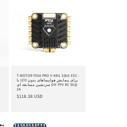
T-MOTOR F55A PRO II 4IN1 32bit ESC -
با LED برای پیمایش هواپیماهای بدون
سرنشین مسابقه ای DIY FPV RC 5V@
2A
قیمت
$118.38 USD
عادی