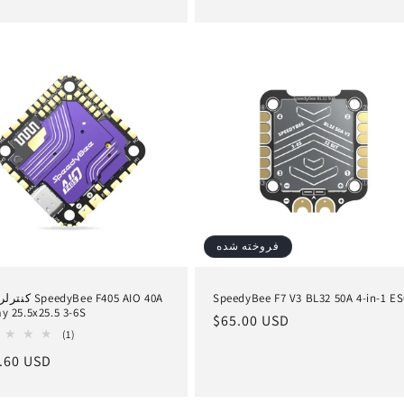
ها
عادی
فروخته شده
SpeedyBee F7 V3 BL32 50A 4-in-1 E
کنترلر پرواز O 40A
ay 25.5x25.5 3-6S
قیمت
$65.00 USD
1
(1)
عادی
کل
ق
.60 USD
بررسی
ها
ع