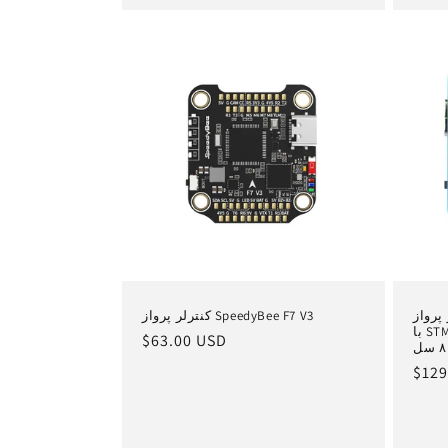
Mateksys H743-SL،
کنترلر پرواز SpeedyBee F7 V3
با STM32H743، دو ICM42688P، DPS368،
قیمت
$63.00 USD
عادی
یمت
$129
ادی