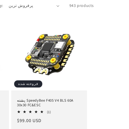
y:
943 products
فروخته شده
پشته SpeedyBee F405 V4 BLS 60A
30x30 FC&ESC
1
(1)
کل
قیمت
$99.00 USD
بررسی
ها
عادی