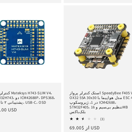
استک کنترلر پرواز SpeedyBee F405 V5
کنترلر پرواز IM V4
OX32 55A 30x30 مدل هواپیما با ESC 4
در 1، ژیروسکوپ ICM42688،
پشتیبانی ۲ تا ۸ سل، USB-C، OSD
STM32F405، تنظیم بی‌سیم و 16MB
ق
.00 USD
بلک‌باکس
ع
3
(3)
کل
$69.00 USD
از
قیمت
بررسی