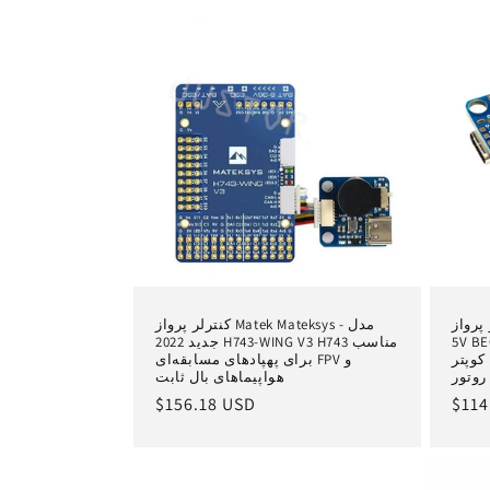
Matek H74 با OSD -
کنترلر پرواز Matek Mateksys - مدل
لی بدون
جدید 2022 H743-WING V3 H743 مناسب
کوپتر
برای پهپادهای مسابقه‌ای FPV و
هواپیماهای بال ثابت
یمت
$114
قیمت
$156.18 USD
ادی
عادی