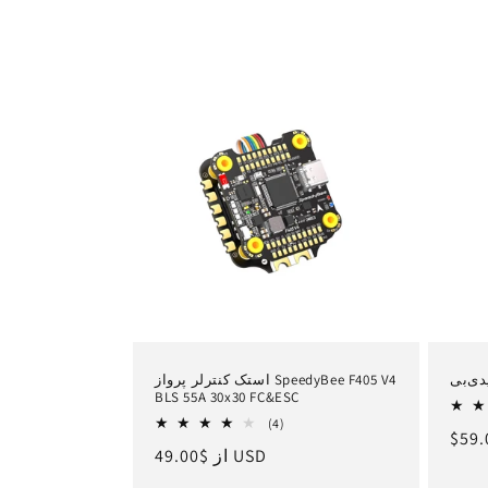
استک کنترلر پرواز SpeedyBee F405 V4
BLS 55A 30x30 FC&ESC
4
(4)
یمت
$59.
کل
$49.00 USD
از
قیمت
بررسی
ادی
ها
عادی