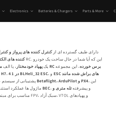
Electronics
Batteries & Chargers
Parts & More
C
، دارای طیف گسترده ای از
کنترل کننده های پرواز و کنتر
کننده های ال
ماشین RC برس خورده
، این مجموعه
، یک
پهپاد خودمختار
، یا الف
ESC های براش شده مانند
، و
4 در 1 BLHeli_32 ESC
،
کنترلرهای پروازی F4، F7 و H7
، این
Betaflight، ArduPilot و PX4
. پشتیبانی از سیستم عامل محبوب مانند
، و پیشرفته
تله متری و
خروجی های BEC
ماژول ها عملکرد استثنا