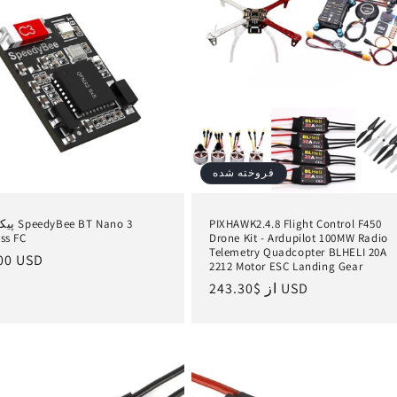
فروخته شده
PIXHAWK2.4.8 Flight Control F450
پیکربندی 3
ess FC
Drone Kit - Ardupilot 100MW Radio
Telemetry Quadcopter BLHELI 20A
ق
00 USD
2212 Motor ESC Landing Gear
ع
$243.30 USD
از
قیمت
عادی