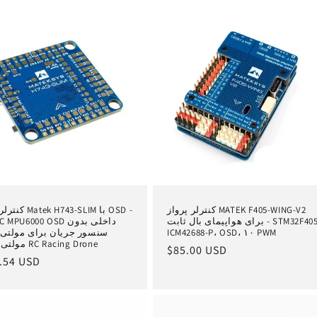
کنترلر پرواز MATEK F405-WING-V2
کنترلر پرواز 3-SLIM
برای هواپیمای بال ثابت - STM32F405،
5V BEC MPU6000 OSD داخ
ICM42688-P، OSD، ۱۰ PWM
سنسور جریان برای مولتی 
مولتی روتور RC Racing Drone
قیمت
$85.00 USD
ق
.54 USD
عادی
ع