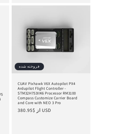
فروخته شده
CUAV Pixhawk V6X Autopilot PX4
Ardupilot Flight Controller -
STM32H753IIK6 Processor RM3100
Compass Customize Carrier Board
and Core with NEO 3 Pro
$380.95 USD
از
قیمت
عادی