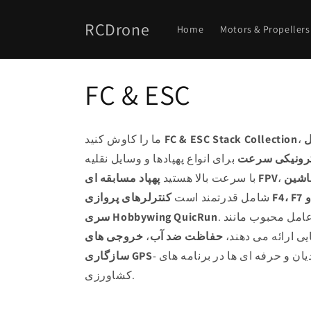
پرش به
محتوا
RCDrone
Home
Motors & Propellers
م
FC & ESC
ج
ل
FC & ESC Stack Collection
ما را کاوش کنید
م
کترونیکی سرعت
برای انواع پهپادها و وسایل نقلیه RC. این که آیا شما در حال ساخت یک خودرو
پهپاد مسابقه ای FPV
با سرعت بالا هستید
و
شامل قدرتمند است
سری Hobbywing QuicRun
ع
یی ارائه می دهند،
حفاظت ضد آب
،
- مناسب برای مبتدیان و حرفه ای ها در برنامه های FPV، سبک آزاد، VTOL و پهپادهای
سازگاری GPS
ه
کشاورزی.
: