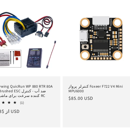
کنترلر پرواز Foxeer F722 V4 Mini
wing QuicRun WP 880 RTR 80A
MPU6000
Dual Brushed ESC ضد آ
کننده سرعت برای ماشین 1/8 RC
قیمت
$85.00 USD
1
(1)
عادی
کل
$29.73 USD
از
ق
بررسی
ها
ع