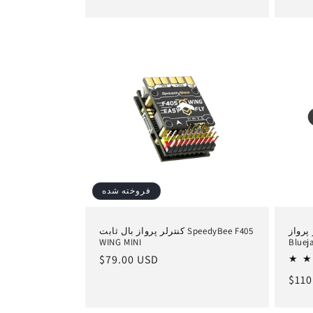
فروخته شده
SpeedyBee F405 AI
کنترلر پرواز بال ثابت SpeedyBee F405
WING MINI
Bluej
قیمت
$79.00 USD
عادی
یمت
$110
ادی