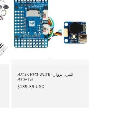
MATEK H743-WLITE - کنترل پرواز
Mateksys
قیمت
$139.39 USD
عادی