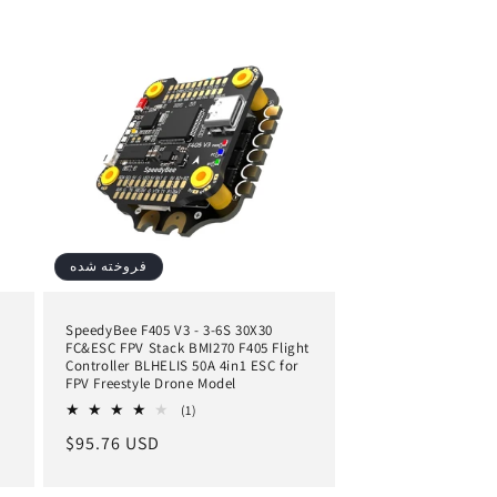
فروخته شده
SpeedyBee F405 V3 - 3-6S 30X30
FC&ESC FPV Stack BMI270 F405 Flight
Controller BLHELIS 50A 4in1 ESC for
FPV Freestyle Drone Model
1
(1)
کل
قیمت
$95.76 USD
بررسی
ها
عادی