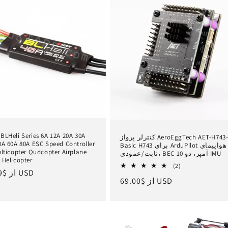
BLHeli Series 6A 12A 20A 30A
کنترلر پرواز AeroEggTech AET-H743-
A 60A 80A ESC Speed ​​Controller
Basic H743 برای ArduPilot هواپیمای
ulticopter Qudcopter Airplane
ثابت/عمودی، BEC 10 آمپر، دو IMU
 Helicopter
2
(2)
$14.69 USD
از
ق
کل
$69.00 USD
از
قیمت
بررسی
ع
ها
عادی