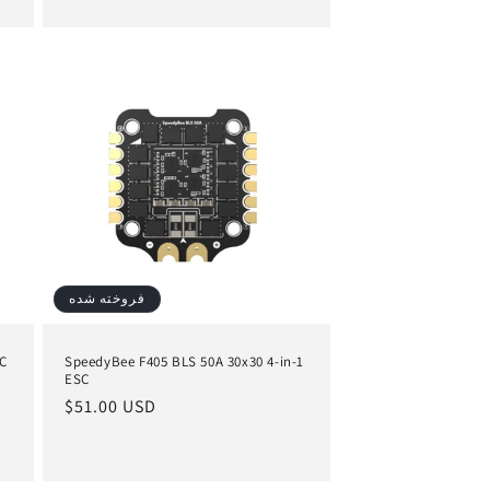
فروخته شده
SC
SpeedyBee F405 BLS 50A 30x30 4-in-1
ESC
قیمت
$51.00 USD
عادی