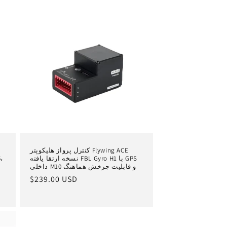
کنترل پرواز هلیکوپتر Flywing ACE
نسخه ارتقا یافته FBL Gyro H1 با GPS
داخلی M10 و قابلیت چرخش هماهنگ
قیمت
$239.00 USD
عادی