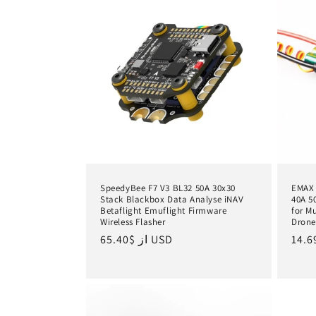
SpeedyBee F7 V3 BL32 50A 30x30
EMAX 
Stack Blackbox Data Analyse iNAV
40A 50
Betaflight Emuflight Firmware
for M
Wireless Flasher
Drone
یمت
$65.40 USD
از
قیمت
ادی
عادی