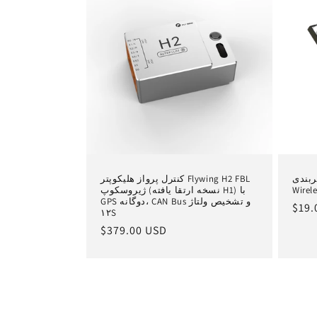
SpeedyBee BT Nano 
کنترل پرواز هلیکوپتر Flywing H2 FBL
Wirel
ژیروسکوپ (نسخه ارتقا یافته H1) با
GPS دوگانه، CAN Bus و تشخیص ولتاژ
یمت
$19.
۱۲S
ادی
قیمت
$379.00 USD
عادی