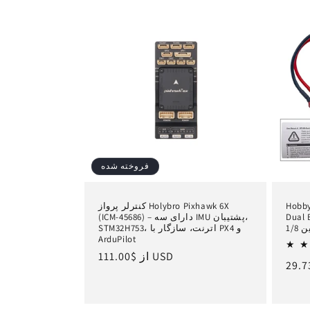
فروخته شده
Hobby
کنترلر پرواز Holybro Pixhawk 6X
ب - کنترل
(ICM-45686) – دارای سه IMU پشتیبان،
STM32H753، اترنت، سازگار با PX4 و
ArduPilot
$111.00 USD
از
قیمت
یمت
عادی
ادی